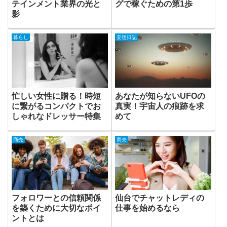
テインメント業界の光と
グで稼ぐための第1歩
影
暮らし
妄想日記
忙しい女性に贈る！時短
あなたが知らないUFOの
に繋がるコンパクトでお
真実！宇宙人の痕跡を求
しゃれなドレッサー特集
めて
商売
商売
フォロワーとの信頼関係
仙台でチャットレディの
を築くために大切なポイ
仕事を始めるなら
ントとは