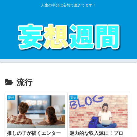
人生の半分は妄想で生きてます！
流行
流行
商売
推しの子が描くエンター
魅力的な収入源に！ブロ