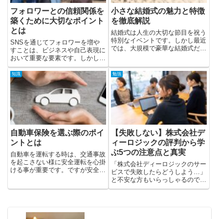
フォロワーとの信頼関係を
小さな結婚式の魅力と特徴
築くために大切なポイント
を徹底解説
とは
結婚式は人生の大切な節目を祝う
特別なイベントです。しかし最近
SNSを通じてフォロワーを増や
では、大規模で豪華な結婚式だけ
すことは、ビジネスや自己表現に
でなく、「小さな結婚式」が注目
おいて重要な要素です。しかし、
を集めています。シンプルながら
ただフォロワーの数を追い求める
も心のこもった雰囲気を楽しめる
だけでは本当の意味での成功には
知識
勉強
このスタイルは、新しいトレンド
つながりません。もちろん最初は
として人気を博しています。小
ソーシャルマーケットフォロワー
さ...
を活用するのも近道ではありま
す...
自動車保険を選ぶ際のポイ
【失敗しない】株式会社デ
ントとは
ィーロジックの評判から学
ぶ5つの注意点と真実
自動車を運転する時は、交通事故
を起こさない様に安全運転を心掛
「株式会社ディーロジックのサー
ける事が重要です。ですが安全運
ビスで失敗したらどうしよう…」
転を心掛けていても、事故に巻き
と不安な方もいらっしゃるのでは
込まれたり故障により事故を起こ
ないでしょうか。この記事では、
してしまう可能性があります。そ
実際の口コミをもとに「失敗しや
ういった万が一の際に心強いのが
すい人の傾向」や「契約前に確認
自動車保険であり、任意保険で
すべき5つの注意点」を解説しま
あ...
す。後悔のない選択をするため