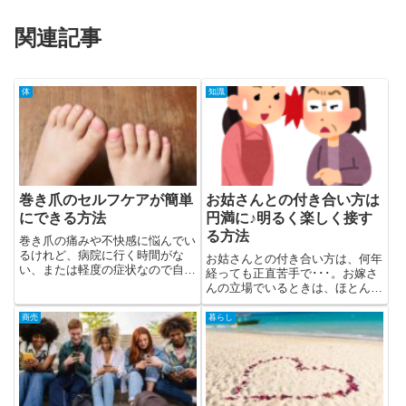
関連記事
体
知識
巻き爪のセルフケアが簡単
お姑さんとの付き合い方は
にできる方法
円満に♪明るく楽しく接す
る方法
巻き爪の痛みや不快感に悩んでい
るけれど、病院に行く時間がな
お姑さんとの付き合い方は、何年
い、または軽度の症状なので自分
経っても正直苦手で･･･。お嫁さ
でケアしたいという方は多いので
んの立場でいるときは、ほとんど
はないでしょうか。巻き爪は放置
の方が同じような思いをされてい
すると悪化する可能性があります
ることでしょう。家事や育児で、
商売
暮らし
が、初期段階であれば自宅でのセ
悔しい思いや悲しい気持ちに、な
ルフケアで症状を和らげることが
ったこともあるかもしれません。
で...
しかし、嫁姑関係も時間の流れ...